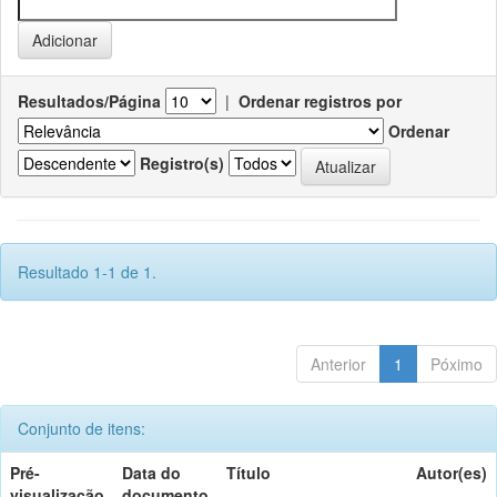
Resultados/Página
|
Ordenar registros por
Ordenar
Registro(s)
Resultado 1-1 de 1.
Anterior
1
Póximo
Conjunto de itens:
Pré-
Data do
Título
Autor(es)
visualização
documento