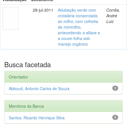
28-jul-2011
Adubação verde com
Corrêa,
crotalária consorciada
André
ao milho, com colheita
Luiz
de minimilho,
antecedendo a alface e
a couve-folha sob
manejo orgânico
Busca facetada
Orientador
Abboud, Antonio Carlos de Souza
1
Membros da Banca
Santos, Ricardo Henrique Silva
1