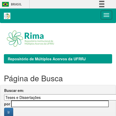
Skip
BRASIL
navigation
Simplifique!
Comunica BR
Participe
Acesso à informação
Legislação
Canais
Repositório de Múltiplos Acervos da UFRRJ
Página de Busca
Buscar em:
por