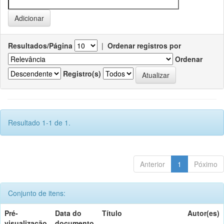
Resultados/Página
|
Ordenar registros por
Ordenar
Registro(s)
Resultado 1-1 de 1.
Anterior
1
Póximo
Conjunto de itens:
Pré-
Data do
Título
Autor(es)
visualização
documento