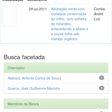
28-jul-2011
Adubação verde com
Corrêa,
crotalária consorciada
André
ao milho, com colheita
Luiz
de minimilho,
antecedendo a alface e
a couve-folha sob
manejo orgânico
Busca facetada
Orientador
Abboud, Antonio Carlos de Souza
1
Guerra, José Guilherme Marinho
1
Membros da Banca