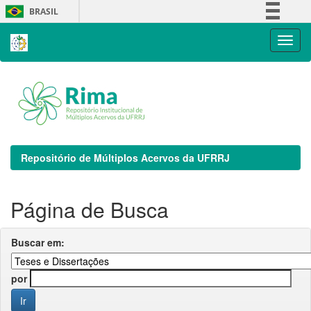
Skip
BRASIL
navigation
Simplifique!
Comunica BR
Participe
Acesso à informação
Legislação
Canais
Repositório de Múltiplos Acervos da UFRRJ
Página de Busca
Buscar em:
por