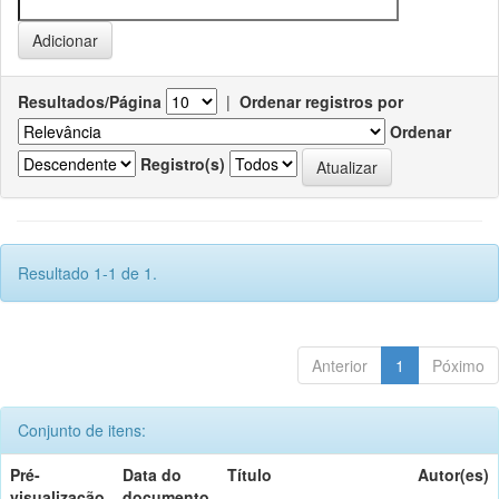
Resultados/Página
|
Ordenar registros por
Ordenar
Registro(s)
Resultado 1-1 de 1.
Anterior
1
Póximo
Conjunto de itens:
Pré-
Data do
Título
Autor(es)
visualização
documento