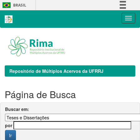
Skip
BRASIL
navigation
Simplifique!
Comunica BR
Participe
Acesso à informação
Legislação
Canais
Repositório de Múltiplos Acervos da UFRRJ
Página de Busca
Buscar em:
por