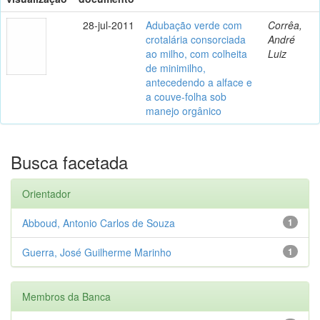
28-jul-2011
Adubação verde com
Corrêa,
crotalária consorciada
André
ao milho, com colheita
Luiz
de minimilho,
antecedendo a alface e
a couve-folha sob
manejo orgânico
Busca facetada
Orientador
Abboud, Antonio Carlos de Souza
1
Guerra, José Guilherme Marinho
1
Membros da Banca