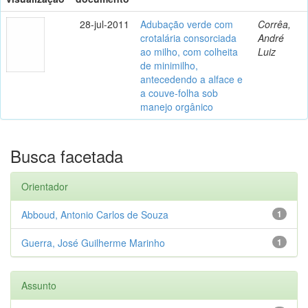
28-jul-2011
Adubação verde com
Corrêa,
crotalária consorciada
André
ao milho, com colheita
Luiz
de minimilho,
antecedendo a alface e
a couve-folha sob
manejo orgânico
Busca facetada
Orientador
Abboud, Antonio Carlos de Souza
1
Guerra, José Guilherme Marinho
1
Assunto