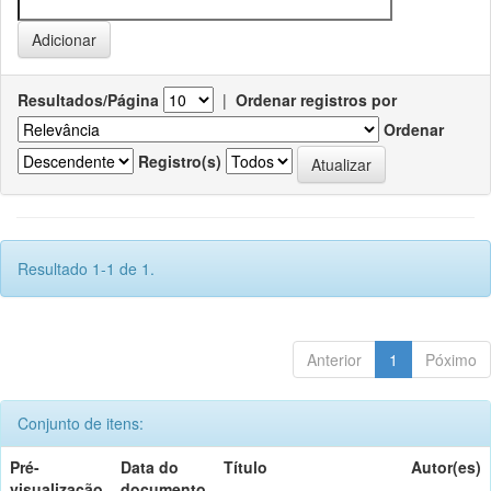
Resultados/Página
|
Ordenar registros por
Ordenar
Registro(s)
Resultado 1-1 de 1.
Anterior
1
Póximo
Conjunto de itens:
Pré-
Data do
Título
Autor(es)
visualização
documento