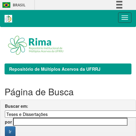
Skip
BRASIL
navigation
Simplifique!
Comunica BR
Participe
Acesso à informação
Legislação
Canais
Repositório de Múltiplos Acervos da UFRRJ
Página de Busca
Buscar em:
por