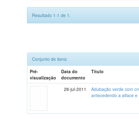
Resultado 1-1 de 1.
Conjunto de itens:
Pré-
Data do
Título
visualização
documento
28-jul-2011
Adubação verde com crot
antecedendo a alface e