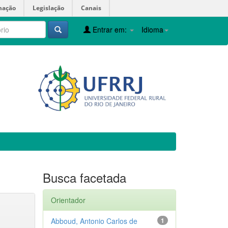
mação
Legislação
Canais
Entrar em:
Idioma
Busca facetada
Orientador
Abboud, Antonio Carlos de
1