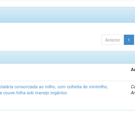
Anterior
1
A
alária consorciada ao milho, com colheita de minimilho,
Co
 a couve-folha sob manejo orgânico
An