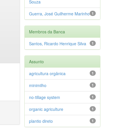
Souza
Guerra, José Guilherme Marinho
1
Membros da Banca
Santos, Ricardo Henrique Silva
1
Assunto
agricultura orgânica
1
minimilho
1
no-tillage system
1
organic agriculture
1
plantio direto
1