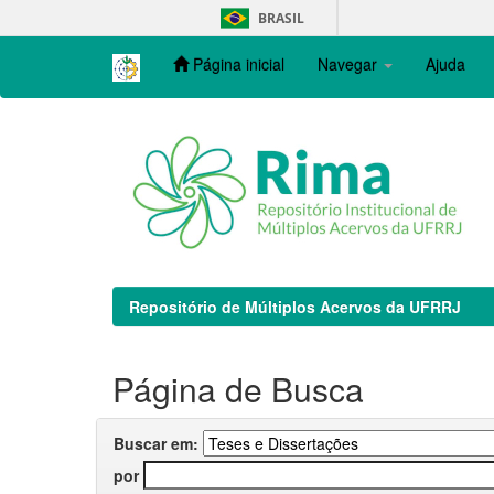
Skip
BRASIL
navigation
Página inicial
Navegar
Ajuda
Repositório de Múltiplos Acervos da UFRRJ
Página de Busca
Buscar em:
por