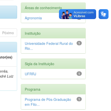
Áreas de conhecimento
Agronomia
1
Póximo
Instituição
Universidade Federal Rural do
1
Rio...
utor(es)
Sigla da Instituição
rrêa,
UFRRJ
1
dré Luiz
Programa
Programa de Pós-Graduação
1
em Fito...