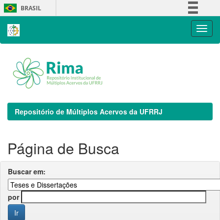
Skip
BRASIL
navigation
Simplifique!
Comunica BR
Participe
Acesso à informação
Legislação
Canais
Repositório de Múltiplos Acervos da UFRRJ
Página de Busca
Buscar em:
por