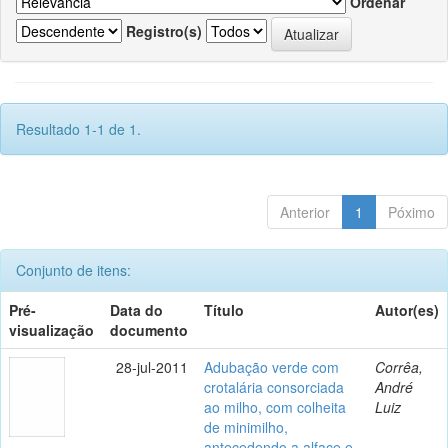
Ordenar
Registro(s)
Resultado 1-1 de 1.
Anterior
1
Póximo
Conjunto de itens:
Pré-
Data do
Título
Autor(es)
visualização
documento
28-jul-2011
Adubação verde com
Corrêa,
crotalária consorciada
André
ao milho, com colheita
Luiz
de minimilho,
antecedendo a alface e