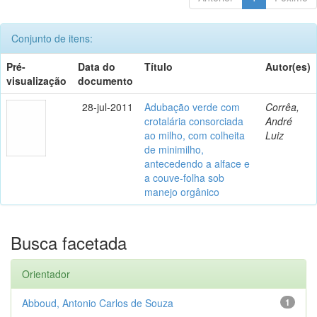
Conjunto de itens:
Pré-
Data do
Título
Autor(es)
visualização
documento
28-jul-2011
Adubação verde com
Corrêa,
crotalária consorciada
André
ao milho, com colheita
Luiz
de minimilho,
antecedendo a alface e
a couve-folha sob
manejo orgânico
Busca facetada
Orientador
Abboud, Antonio Carlos de Souza
1