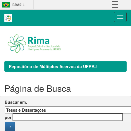
Skip
BRASIL
navigation
Simplifique!
Comunica BR
Participe
Acesso à informação
Legislação
Canais
Repositório de Múltiplos Acervos da UFRRJ
Página de Busca
Buscar em:
por