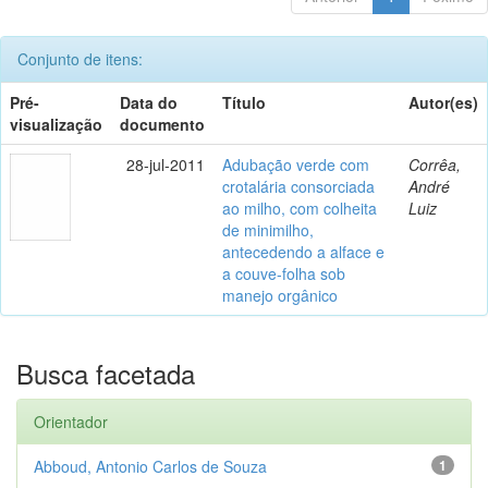
Conjunto de itens:
Pré-
Data do
Título
Autor(es)
visualização
documento
28-jul-2011
Adubação verde com
Corrêa,
crotalária consorciada
André
ao milho, com colheita
Luiz
de minimilho,
antecedendo a alface e
a couve-folha sob
manejo orgânico
Busca facetada
Orientador
Abboud, Antonio Carlos de Souza
1