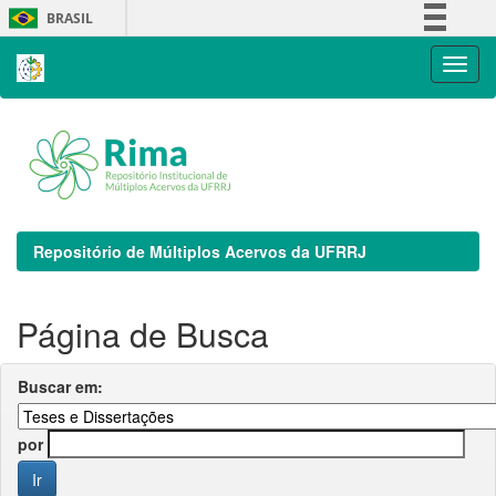
Skip
BRASIL
navigation
Simplifique!
Comunica BR
Participe
Acesso à informação
Legislação
Canais
Repositório de Múltiplos Acervos da UFRRJ
Página de Busca
Buscar em:
por