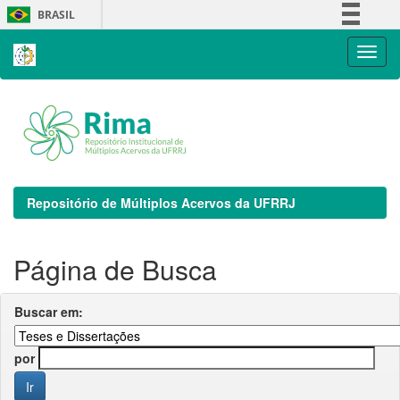
Skip
BRASIL
navigation
Simplifique!
Comunica BR
Participe
Acesso à informação
Legislação
Canais
Repositório de Múltiplos Acervos da UFRRJ
Página de Busca
Buscar em:
por