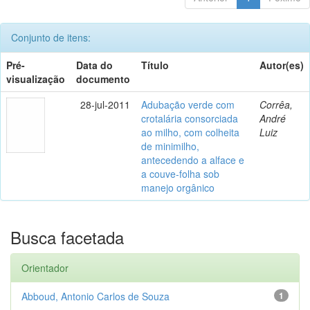
Conjunto de itens:
Pré-
Data do
Título
Autor(es)
visualização
documento
28-jul-2011
Adubação verde com
Corrêa,
crotalária consorciada
André
ao milho, com colheita
Luiz
de minimilho,
antecedendo a alface e
a couve-folha sob
manejo orgânico
Busca facetada
Orientador
Abboud, Antonio Carlos de Souza
1