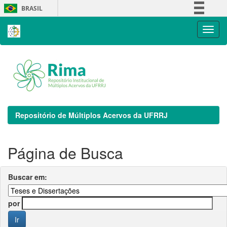
Skip
BRASIL
navigation
Simplifique!
Comunica BR
Participe
Acesso à informação
Legislação
Canais
Repositório de Múltiplos Acervos da UFRRJ
Página de Busca
Buscar em:
por