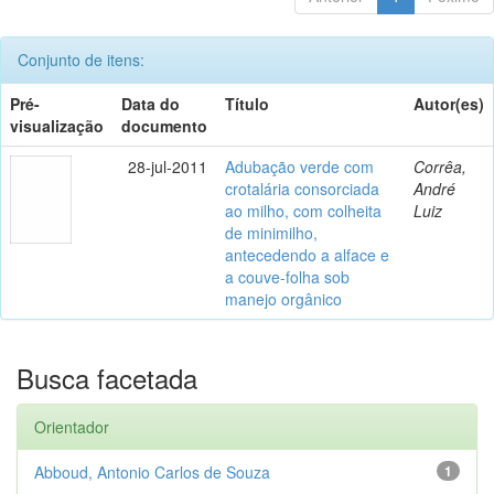
Conjunto de itens:
Pré-
Data do
Título
Autor(es)
visualização
documento
28-jul-2011
Adubação verde com
Corrêa,
crotalária consorciada
André
ao milho, com colheita
Luiz
de minimilho,
antecedendo a alface e
a couve-folha sob
manejo orgânico
Busca facetada
Orientador
Abboud, Antonio Carlos de Souza
1