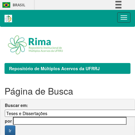
Skip
BRASIL
navigation
Simplifique!
Comunica BR
Participe
Acesso à informação
Legislação
Canais
Repositório de Múltiplos Acervos da UFRRJ
Página de Busca
Buscar em:
por