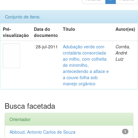
Conjunto de itens:
Pré-
Data do
Título
Autor(es)
visualização
documento
28-jul-2011
Adubação verde com
Corrêa,
crotalária consorciada
André
ao milho, com colheita
Luiz
de minimilho,
antecedendo a alface e
a couve-folha sob
manejo orgânico
Busca facetada
Orientador
Abboud, Antonio Carlos de Souza
1