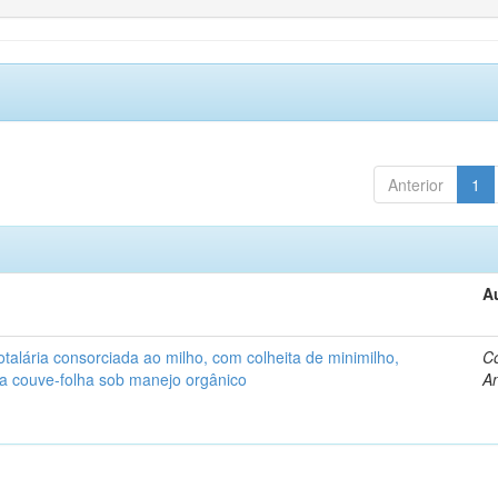
Anterior
1
A
alária consorciada ao milho, com colheita de minimilho,
Co
 a couve-folha sob manejo orgânico
An