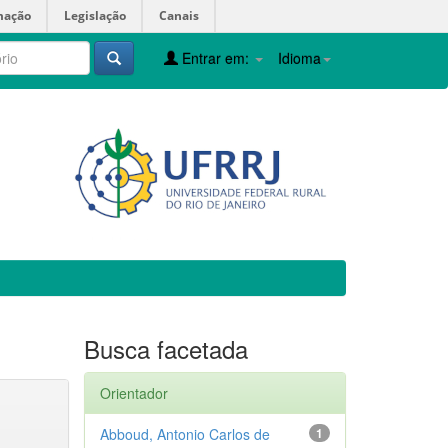
mação
Legislação
Canais
Entrar em:
Idioma
Busca facetada
Orientador
Abboud, Antonio Carlos de
1