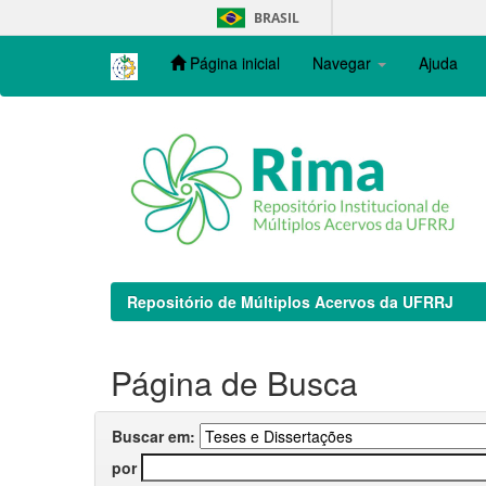
Skip
BRASIL
navigation
Página inicial
Navegar
Ajuda
Repositório de Múltiplos Acervos da UFRRJ
Página de Busca
Buscar em:
por