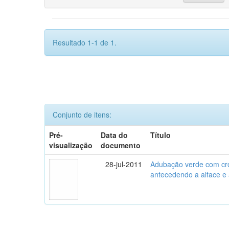
Resultado 1-1 de 1.
Conjunto de itens:
Pré-
Data do
Título
visualização
documento
28-jul-2011
Adubação verde com crot
antecedendo a alface e