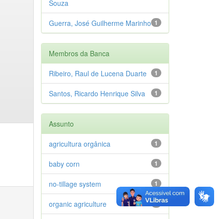
Souza
Guerra, José Guilherme Marinho
1
Membros da Banca
Ribeiro, Raul de Lucena Duarte
1
Santos, Ricardo Henrique Silva
1
Assunto
agricultura orgânica
1
baby corn
1
no-tillage system
1
organic agriculture
1