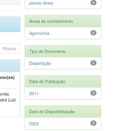
plantio direto
1
Áreas de conhecimento
Agronomia
1
Póximo
Tipo de Documento
Dissertação
1
utor(es)
Data de Publicação
2011
1
rrêa,
dré Luiz
Data de Disponibilização
2023
1