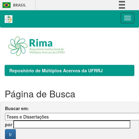
Skip
BRASIL
navigation
Simplifique!
Comunica BR
Participe
Acesso à informação
Legislação
Canais
Repositório de Múltiplos Acervos da UFRRJ
Página de Busca
Buscar em:
por