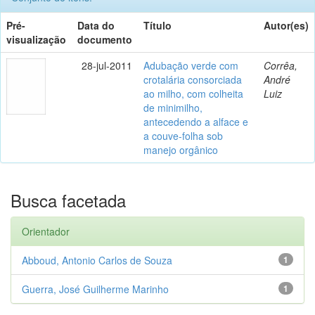
Pré-
Data do
Título
Autor(es)
visualização
documento
28-jul-2011
Adubação verde com
Corrêa,
crotalária consorciada
André
ao milho, com colheita
Luiz
de minimilho,
antecedendo a alface e
a couve-folha sob
manejo orgânico
Busca facetada
Orientador
Abboud, Antonio Carlos de Souza
1
Guerra, José Guilherme Marinho
1