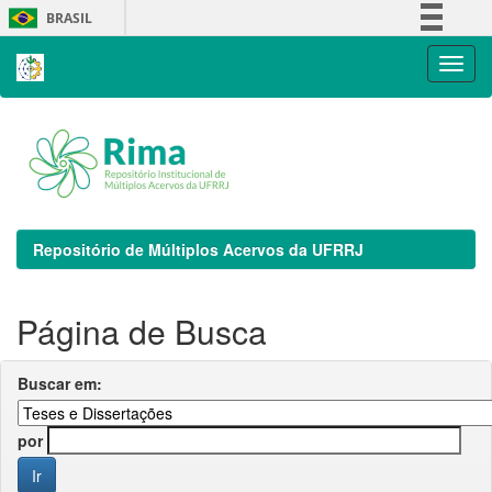
Skip
BRASIL
navigation
Simplifique!
Comunica BR
Participe
Acesso à informação
Legislação
Canais
Repositório de Múltiplos Acervos da UFRRJ
Página de Busca
Buscar em:
por