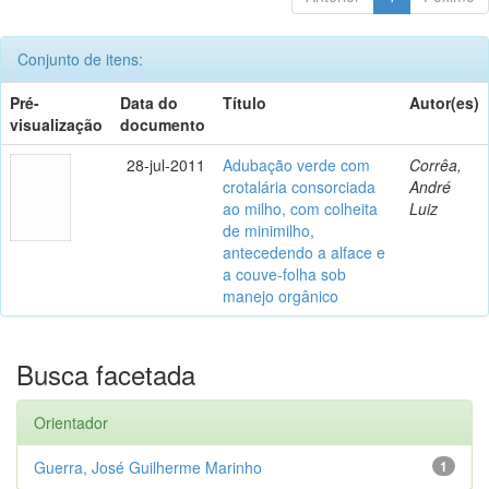
Conjunto de itens:
Pré-
Data do
Título
Autor(es)
visualização
documento
28-jul-2011
Adubação verde com
Corrêa,
crotalária consorciada
André
ao milho, com colheita
Luiz
de minimilho,
antecedendo a alface e
a couve-folha sob
manejo orgânico
Busca facetada
Orientador
Guerra, José Guilherme Marinho
1