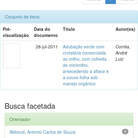
Conjunto de itens:
Pré-
Data do
Título
Autor(es)
visualização
documento
28-jul-2011
Adubação verde com
Corrêa,
crotalária consorciada
André
ao milho, com colheita
Luiz
de minimilho,
antecedendo a alface e
a couve-folha sob
manejo orgânico
Busca facetada
Orientador
Abboud, Antonio Carlos de Souza
1