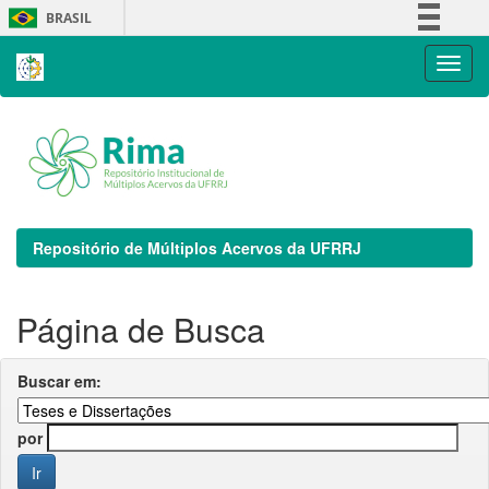
Skip
BRASIL
navigation
Simplifique!
Comunica BR
Participe
Acesso à informação
Legislação
Canais
Repositório de Múltiplos Acervos da UFRRJ
Página de Busca
Buscar em:
por