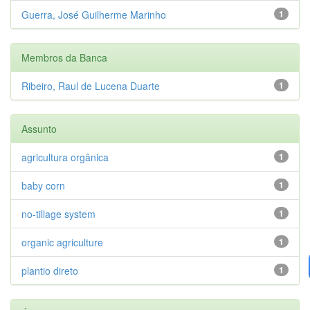
Guerra, José Guilherme Marinho
1
Membros da Banca
Ribeiro, Raul de Lucena Duarte
1
Assunto
agricultura orgânica
1
baby corn
1
no-tillage system
1
organic agriculture
1
plantio direto
1