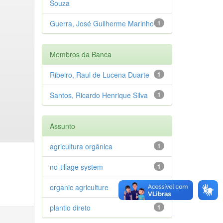
Souza
Guerra, José Guilherme Marinho
1
Membros da Banca
Ribeiro, Raul de Lucena Duarte
1
Santos, Ricardo Henrique Silva
1
Assunto
agricultura orgânica
1
no-tillage system
1
organic agriculture
1
plantio direto
1