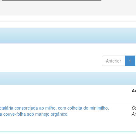
Anterior
1
A
alária consorciada ao milho, com colheita de minimilho,
Co
 a couve-folha sob manejo orgânico
An