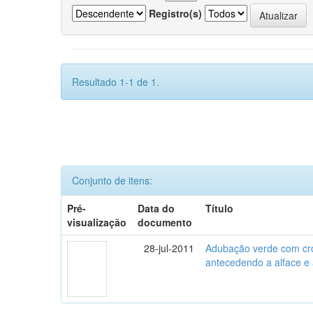
Registro(s)
Resultado 1-1 de 1.
Conjunto de itens:
Pré-
Data do
Título
visualização
documento
28-jul-2011
Adubação verde com crot
antecedendo a alface e