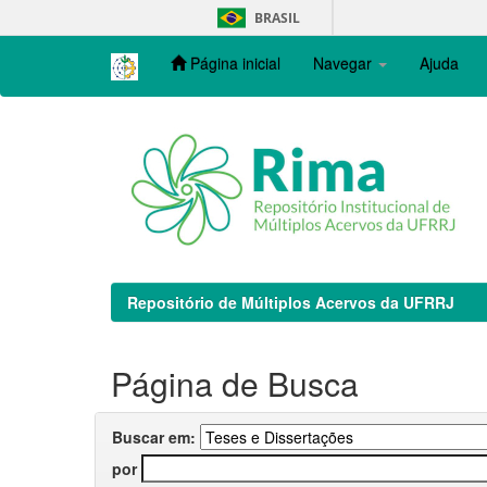
Skip
BRASIL
navigation
Página inicial
Navegar
Ajuda
Repositório de Múltiplos Acervos da UFRRJ
Página de Busca
Buscar em:
por