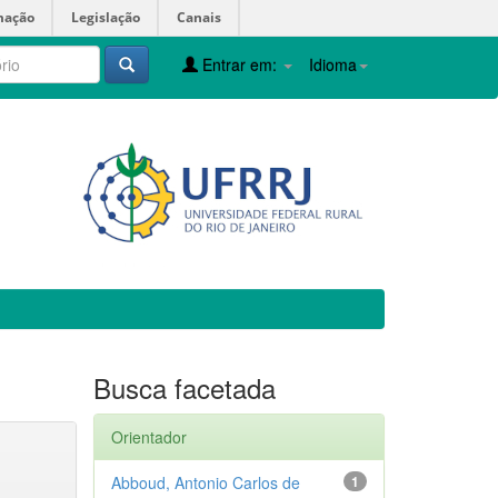
mação
Legislação
Canais
Entrar em:
Idioma
Busca facetada
Orientador
Abboud, Antonio Carlos de
1