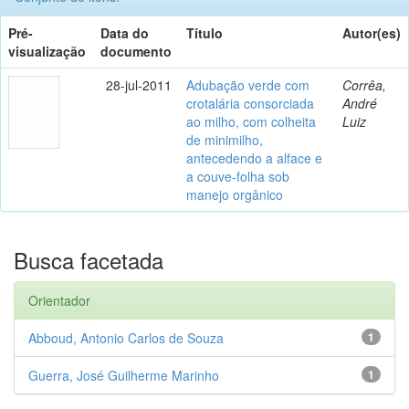
Pré-
Data do
Título
Autor(es)
visualização
documento
28-jul-2011
Adubação verde com
Corrêa,
crotalária consorciada
André
ao milho, com colheita
Luiz
de minimilho,
antecedendo a alface e
a couve-folha sob
manejo orgânico
Busca facetada
Orientador
Abboud, Antonio Carlos de Souza
1
Guerra, José Guilherme Marinho
1