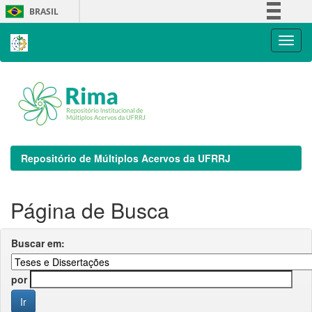
Skip
BRASIL
navigation
Simplifique!
Comunica BR
Participe
Acesso à informação
Legislação
Canais
Repositório de Múltiplos Acervos da UFRRJ
Página de Busca
Buscar em:
por