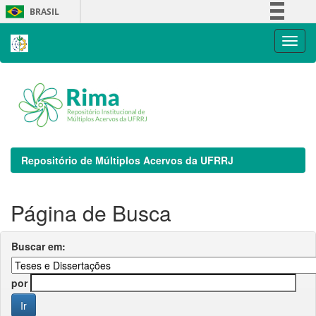
Skip
BRASIL
navigation
Simplifique!
Comunica BR
Participe
Acesso à informação
Legislação
Canais
Repositório de Múltiplos Acervos da UFRRJ
Página de Busca
Buscar em:
por