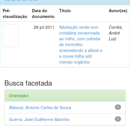
Pré-
Data do
Título
Autor(es)
visualização
documento
28-jul-2011
Adubação verde com
Corrêa,
crotalária consorciada
André
ao milho, com colheita
Luiz
de minimilho,
antecedendo a alface e
a couve-folha sob
manejo orgânico
Busca facetada
Orientador
Abboud, Antonio Carlos de Souza
1
Guerra, José Guilherme Marinho
1