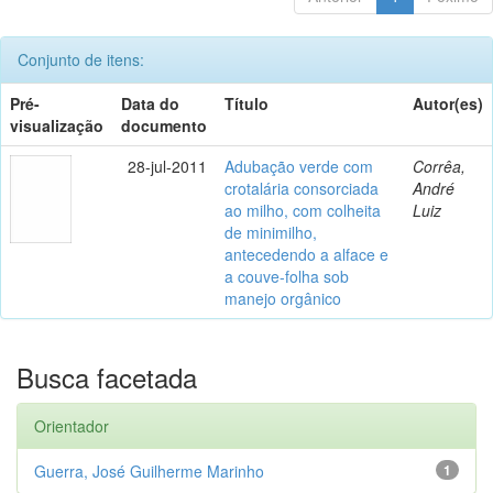
Conjunto de itens:
Pré-
Data do
Título
Autor(es)
visualização
documento
28-jul-2011
Adubação verde com
Corrêa,
crotalária consorciada
André
ao milho, com colheita
Luiz
de minimilho,
antecedendo a alface e
a couve-folha sob
manejo orgânico
Busca facetada
Orientador
Guerra, José Guilherme Marinho
1