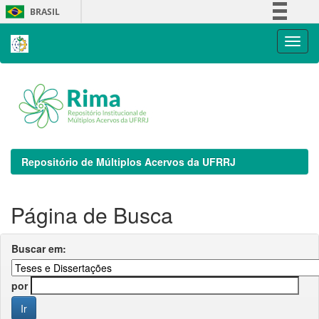
Skip
BRASIL
navigation
Simplifique!
Comunica BR
Participe
Acesso à informação
Legislação
Canais
Repositório de Múltiplos Acervos da UFRRJ
Página de Busca
Buscar em:
por