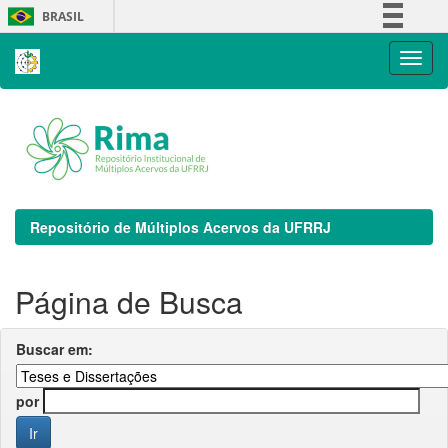
Skip
BRASIL
navigation
Simplifique!
Comunica BR
Participe
Acesso à informação
Legislação
Canais
Repositório de Múltiplos Acervos da UFRRJ
Página de Busca
Buscar em:
por