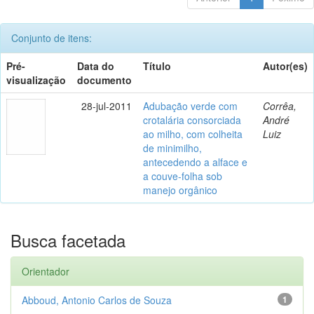
Conjunto de itens:
Pré-
Data do
Título
Autor(es)
visualização
documento
28-jul-2011
Adubação verde com
Corrêa,
crotalária consorciada
André
ao milho, com colheita
Luiz
de minimilho,
antecedendo a alface e
a couve-folha sob
manejo orgânico
Busca facetada
Orientador
Abboud, Antonio Carlos de Souza
1