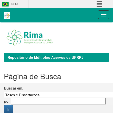
Skip
BRASIL
navigation
Simplifique!
Comunica BR
Participe
Acesso à informação
Legislação
Canais
Repositório de Múltiplos Acervos da UFRRJ
Página de Busca
Buscar em:
por