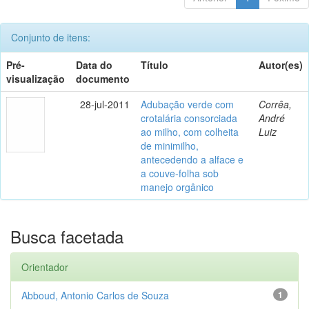
Conjunto de itens:
Pré-
Data do
Título
Autor(es)
visualização
documento
28-jul-2011
Adubação verde com
Corrêa,
crotalária consorciada
André
ao milho, com colheita
Luiz
de minimilho,
antecedendo a alface e
a couve-folha sob
manejo orgânico
Busca facetada
Orientador
Abboud, Antonio Carlos de Souza
1