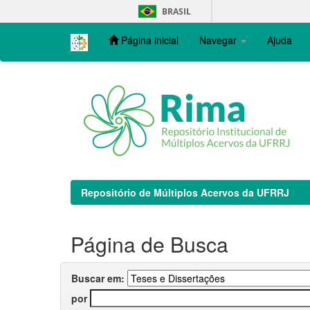
Skip
BRASIL
navigation
Página inicial
Navegar
Ajuda
Repositório de Múltiplos Acervos da UFRRJ
Página de Busca
Buscar em:
por