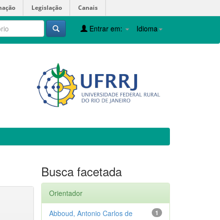
mação
Legislação
Canais
Entrar em:
Idioma
Busca facetada
Orientador
Abboud, Antonio Carlos de
1