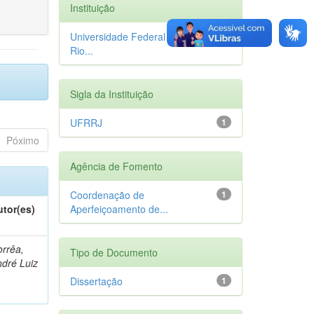
Instituição
Universidade Federal Rural do
1
Rio...
Sigla da Instituição
UFRRJ
1
Póximo
Agência de Fomento
Coordenação de
1
utor(es)
Aperfeiçoamento de...
rrêa,
Tipo de Documento
dré Luiz
Dissertação
1