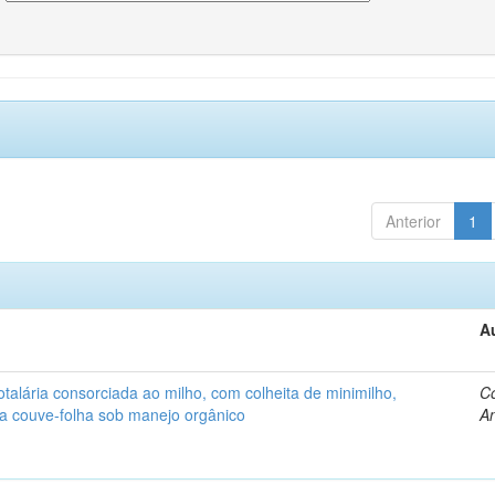
Anterior
1
A
alária consorciada ao milho, com colheita de minimilho,
Co
 a couve-folha sob manejo orgânico
An