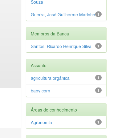
Souza
Guerra, José Guilherme Marinho
1
Membros da Banca
Santos, Ricardo Henrique Silva
1
Assunto
agricultura orgânica
1
baby corn
1
Áreas de conhecimento
Agronomia
1