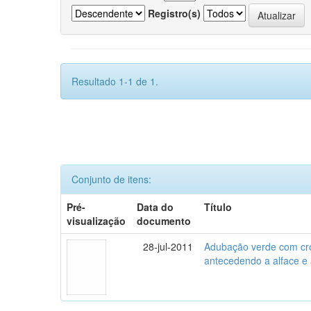
Registro(s)
Resultado 1-1 de 1.
Conjunto de itens:
Pré-
Data do
Título
visualização
documento
28-jul-2011
Adubação verde com crot
antecedendo a alface e