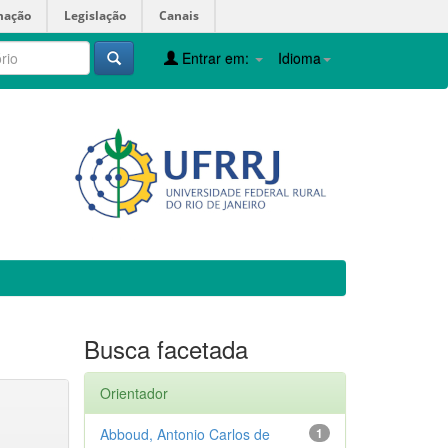
mação
Legislação
Canais
Entrar em:
Idioma
Busca facetada
Orientador
Abboud, Antonio Carlos de
1