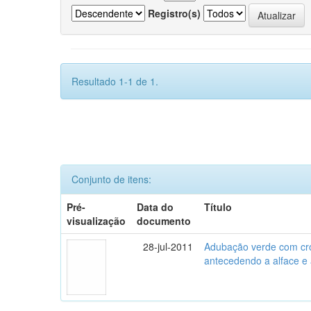
Registro(s)
Resultado 1-1 de 1.
Conjunto de itens:
Pré-
Data do
Título
visualização
documento
28-jul-2011
Adubação verde com crot
antecedendo a alface e