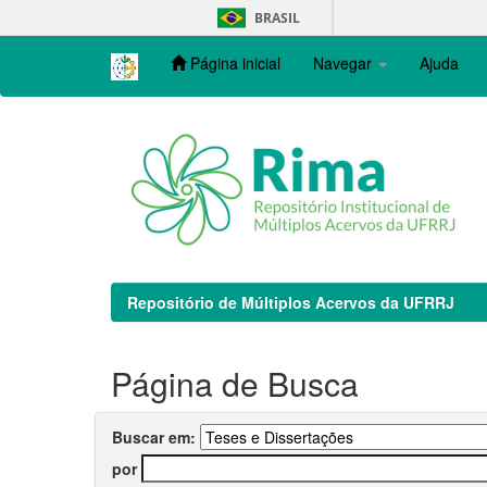
Skip
BRASIL
navigation
Página inicial
Navegar
Ajuda
Repositório de Múltiplos Acervos da UFRRJ
Página de Busca
Buscar em:
por