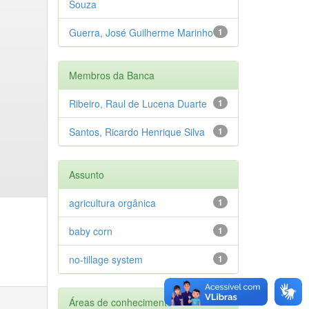
Souza
Guerra, José Guilherme Marinho
1
Membros da Banca
Ribeiro, Raul de Lucena Duarte
1
Santos, Ricardo Henrique Silva
1
Assunto
agricultura orgânica
1
baby corn
1
no-tillage system
1
Áreas de conhecimento