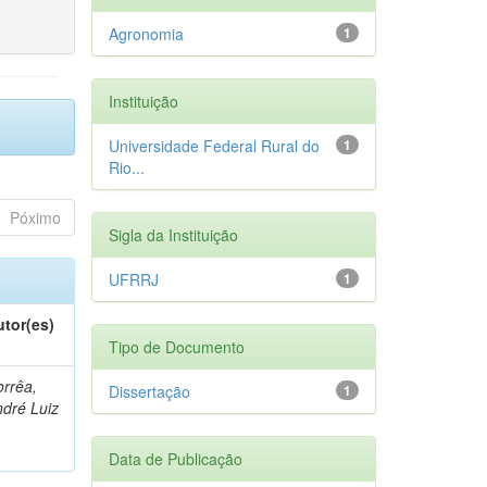
Agronomia
1
Instituição
Universidade Federal Rural do
1
Rio...
Póximo
Sigla da Instituição
UFRRJ
1
utor(es)
Tipo de Documento
rrêa,
Dissertação
1
dré Luiz
Data de Publicação