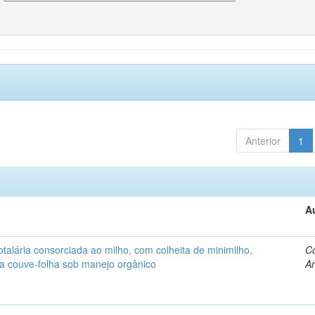
Anterior
1
A
alária consorciada ao milho, com colheita de minimilho,
Co
 a couve-folha sob manejo orgânico
An