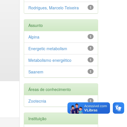
Rodrigues, Marcelo Teixeira
1
Assunto
Alpina
1
Energetic metabolism
1
Metabolismo energético
1
Saanem
1
Áreas de conhecimento
Zootecnia
1
Instituição