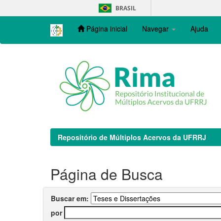
Skip
BRASIL
navigation
Página inicial
Navegar
Ajuda
Repositório de Múltiplos Acervos da UFRRJ
Página de Busca
Buscar em:
por