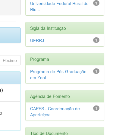
Universidade Federal Rural do
1
Rio...
Sigla da Instituição
UFRRJ
1
Programa
Póximo
Programa de Pós-Graduação
1
em Zoot...
s)
Agência de Fomento
,
CAPES - Coordenação de
1
o
Aperfeiçoa...
Tipo de Documento