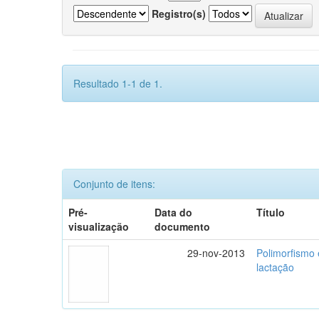
Registro(s)
Resultado 1-1 de 1.
Conjunto de itens:
Pré-
Data do
Título
visualização
documento
29-nov-2013
Polimorfismo
lactação