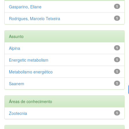
Gasparino, Eliane
1
Rodrigues, Marcelo Teixeira
1
Assunto
Alpina
1
Energetic metabolism
1
Metabolismo energético
1
Saanem
1
Áreas de conhecimento
Zootecnia
1