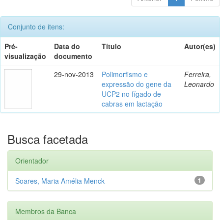
Conjunto de itens:
Pré-
Data do
Título
Autor(es)
visualização
documento
29-nov-2013
Polimorfismo e
Ferreira,
expressão do gene da
Leonardo
UCP2 no fígado de
cabras em lactação
Busca facetada
Orientador
Soares, Maria Amélia Menck
1
Membros da Banca