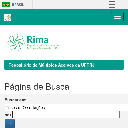
Skip
BRASIL
navigation
Simplifique!
Comunica BR
Participe
Acesso à informação
Legislação
Canais
Repositório de Múltiplos Acervos da UFRRJ
Página de Busca
Buscar em:
por