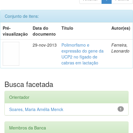
Conjunto de itens:
Pré-
Data do
Título
Autor(es)
visualização
documento
29-nov-2013
Polimorfismo e
Ferreira,
expressão do gene da
Leonardo
UCP2 no fígado de
cabras em lactação
Busca facetada
Orientador
Soares, Maria Amélia Menck
1
Membros da Banca