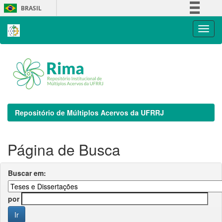
Skip
BRASIL
navigation
Simplifique!
Comunica BR
Participe
Acesso à informação
Legislação
Canais
Repositório de Múltiplos Acervos da UFRRJ
Página de Busca
Buscar em:
por