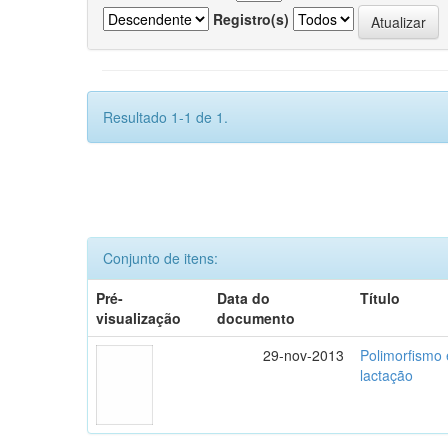
Registro(s)
Resultado 1-1 de 1.
Conjunto de itens:
Pré-
Data do
Título
visualização
documento
29-nov-2013
Polimorfismo
lactação