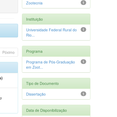
Zootecnia
1
Instituição
Universidade Federal Rural do
1
Rio...
Programa
Póximo
Programa de Pós-Graduação
1
em Zoot...
s)
Tipo de Documento
,
Dissertação
1
o
Data de Disponibilização