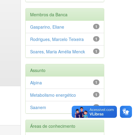
Membros da Banca
Gasparino, Eliane
1
Rodrigues, Marcelo Teixeira
1
Soares, Maria Amélia Menck
1
Assunto
Alpina
1
Metabolismo energético
1
Saanem
1
Áreas de conhecimento