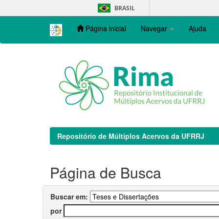
Skip
BRASIL
navigation
Página inicial
Navegar
Ajuda
Repositório de Múltiplos Acervos da UFRRJ
Página de Busca
Buscar em:
por