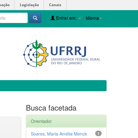
mação
Legislação
Canais
Entrar em:
Idioma
Busca facetada
Orientador
Soares, Maria Amélia Menck
1