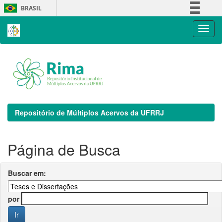
Skip
BRASIL
navigation
Simplifique!
Comunica BR
Participe
Acesso à informação
Legislação
Canais
Repositório de Múltiplos Acervos da UFRRJ
Página de Busca
Buscar em:
por