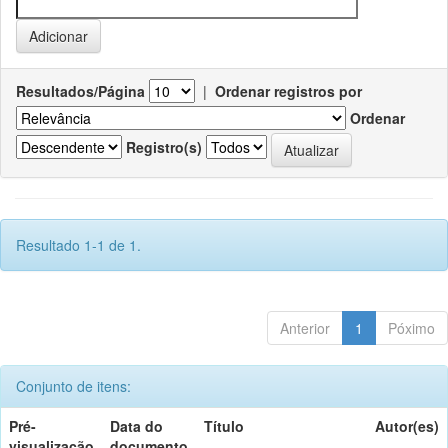
Resultados/Página
|
Ordenar registros por
Ordenar
Registro(s)
Resultado 1-1 de 1.
Anterior
1
Póximo
Conjunto de itens:
Pré-
Data do
Título
Autor(es)
visualização
documento