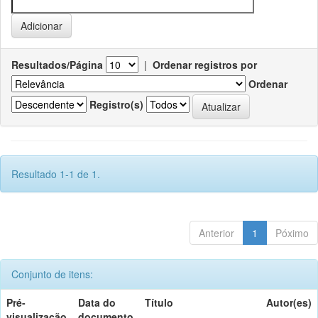
Resultados/Página
|
Ordenar registros por
Ordenar
Registro(s)
Resultado 1-1 de 1.
Anterior
1
Póximo
Conjunto de itens:
Pré-
Data do
Título
Autor(es)
visualização
documento