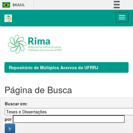
Skip
BRASIL
navigation
Simplifique!
Comunica BR
Participe
Acesso à informação
Legislação
Canais
Repositório de Múltiplos Acervos da UFRRJ
Página de Busca
Buscar em:
por