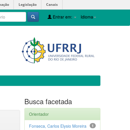
mação
Legislação
Canais
Entrar em:
Idioma
Busca facetada
Orientador
Fonseca, Carlos Elysio Moreira
1