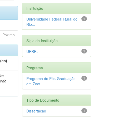
Instituição
Universidade Federal Rural do
1
Rio...
Póximo
Sigla da Instituição
UFRRJ
1
(es)
Programa
ra,
Programa de Pós-Graduação
1
ardo
em Zoot...
Tipo de Documento
Dissertação
1