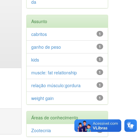
da
Assunto
cabritos
1
ganho de peso
1
kids
1
muscle: fat relationship
1
relação músculo:gordura
1
weight gain
1
Áreas de conhecimento
Zootecnia
1