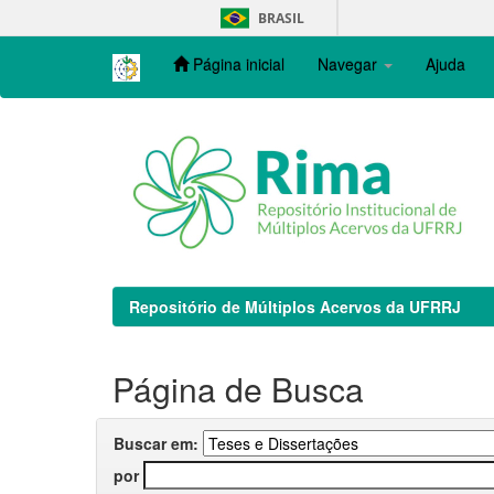
Skip
BRASIL
navigation
Página inicial
Navegar
Ajuda
Repositório de Múltiplos Acervos da UFRRJ
Página de Busca
Buscar em:
por