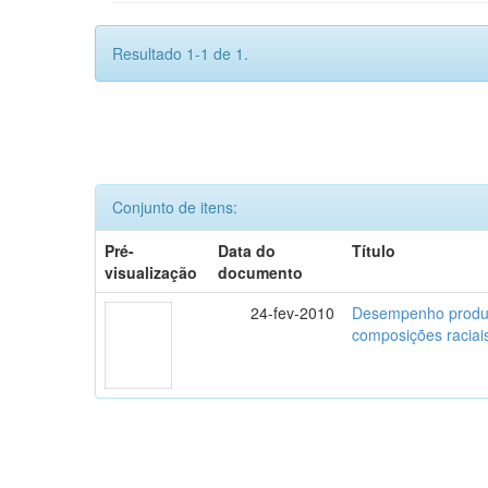
Resultado 1-1 de 1.
Conjunto de itens:
Pré-
Data do
Título
visualização
documento
24-fev-2010
Desempenho produti
composições raciai