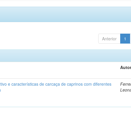
Anterior
1
Autor
vo e características de carcaça de caprinos com diferentes
Ferrei
s
Leon