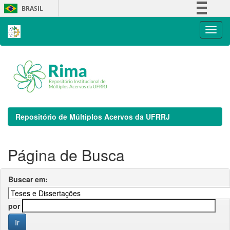
Skip
BRASIL
navigation
Simplifique!
Comunica BR
Participe
Acesso à informação
Legislação
Canais
Repositório de Múltiplos Acervos da UFRRJ
Página de Busca
Buscar em:
por