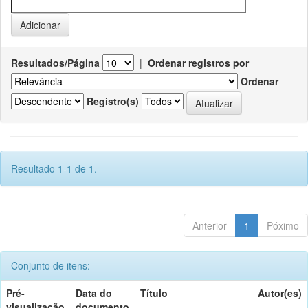
Resultados/Página
|
Ordenar registros por
Ordenar
Registro(s)
Resultado 1-1 de 1.
Anterior
1
Póximo
Conjunto de itens:
Pré-
Data do
Título
Autor(es)
visualização
documento