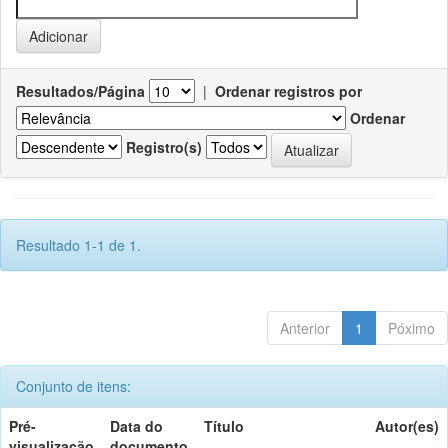
Resultados/Página
|
Ordenar registros por
Ordenar
Registro(s)
Resultado 1-1 de 1.
Anterior
1
Póximo
Conjunto de itens:
Pré-
Data do
Título
Autor(es)
visualização
documento