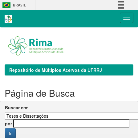
Skip
BRASIL
navigation
Simplifique!
Comunica BR
Participe
Acesso à informação
Legislação
Canais
Repositório de Múltiplos Acervos da UFRRJ
Página de Busca
Buscar em:
por