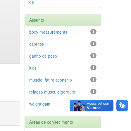
da
Assunto
body measurements
1
cabritos
1
ganho de peso
1
kids
1
muscle: fat relationship
1
relação músculo:gordura
1
weight gain
1
Áreas de conhecimento