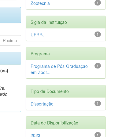
Zootecnia
1
Sigla da Instituição
UFRRJ
1
Póximo
Programa
Programa de Pós-Graduação
1
(es)
em Zoot...
ra,
Tipo de Documento
ardo
Dissertação
1
Data de Disponibilização
2023
1