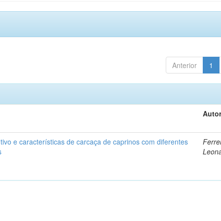
Anterior
1
Autor
vo e características de carcaça de caprinos com diferentes
Ferrei
s
Leon