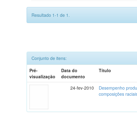
Resultado 1-1 de 1.
Conjunto de itens:
Pré-
Data do
Título
visualização
documento
24-fev-2010
Desempenho produti
composições raciai