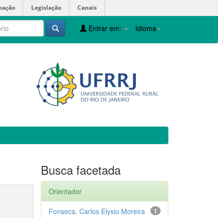
mação
Legislação
Canais
Entrar em:
Idioma
Busca facetada
Orientador
Fonseca, Carlos Elysio Moreira
1