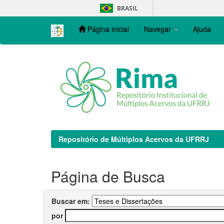
Skip
BRASIL
navigation
Página inicial
Navegar
Ajuda
Repositório de Múltiplos Acervos da UFRRJ
Página de Busca
Buscar em:
por