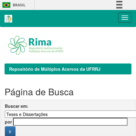
Skip
BRASIL
navigation
Simplifique!
Comunica BR
Participe
Acesso à informação
Legislação
Canais
Repositório de Múltiplos Acervos da UFRRJ
Página de Busca
Buscar em:
por