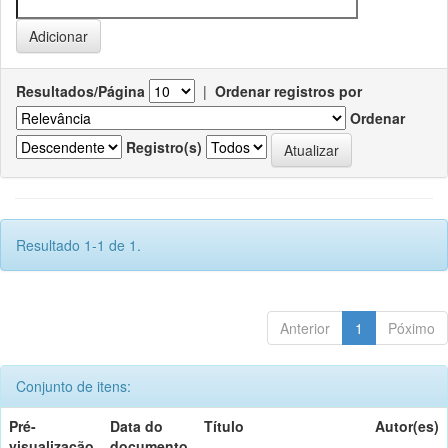
Resultados/Página
|
Ordenar registros por
Ordenar
Registro(s)
Resultado 1-1 de 1.
Anterior
1
Póximo
Conjunto de itens:
Pré-
Data do
Título
Autor(es)
visualização
documento