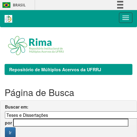
Skip
BRASIL
navigation
Simplifique!
Comunica BR
Participe
Acesso à informação
Legislação
Canais
Repositório de Múltiplos Acervos da UFRRJ
Página de Busca
Buscar em:
por