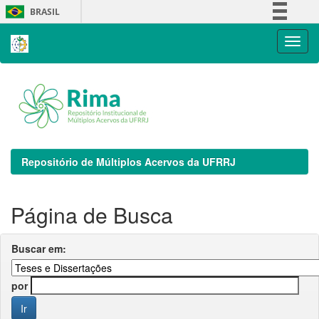
Skip
BRASIL
navigation
Simplifique!
Comunica BR
Participe
Acesso à informação
Legislação
Canais
Repositório de Múltiplos Acervos da UFRRJ
Página de Busca
Buscar em:
por