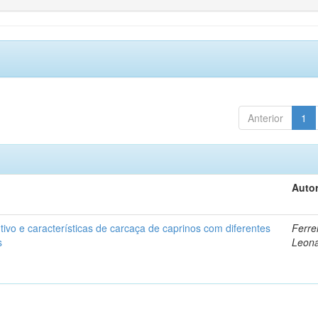
Anterior
1
Autor
vo e características de carcaça de caprinos com diferentes
Ferrei
s
Leon