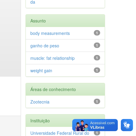
da
Assunto
body measurements
1
ganho de peso
1
muscle: fat relationship
1
weight gain
1
Áreas de conhecimento
Zootecnia
1
Instituição
Universidade Federal Rural do
1