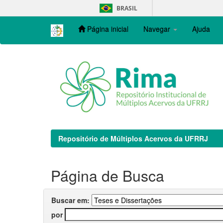
Skip
BRASIL
navigation
Página inicial
Navegar
Ajuda
Repositório de Múltiplos Acervos da UFRRJ
Página de Busca
Buscar em:
por