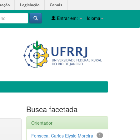
mação
Legislação
Canais
Entrar em:
Idioma
Busca facetada
Orientador
Fonseca, Carlos Elysio Moreira
1