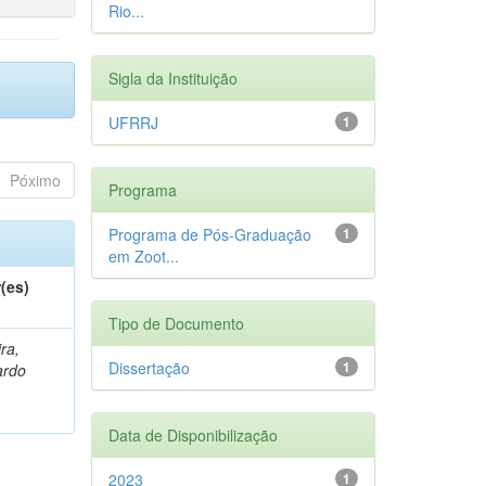
Rio...
Sigla da Instituição
UFRRJ
1
Póximo
Programa
Programa de Pós-Graduação
1
em Zoot...
(es)
Tipo de Documento
ra,
Dissertação
1
ardo
Data de Disponibilização
2023
1