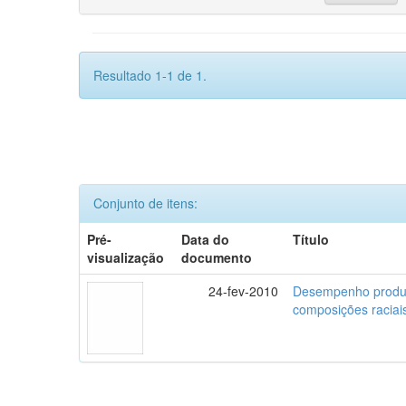
Resultado 1-1 de 1.
Conjunto de itens:
Pré-
Data do
Título
visualização
documento
24-fev-2010
Desempenho produti
composições raciai