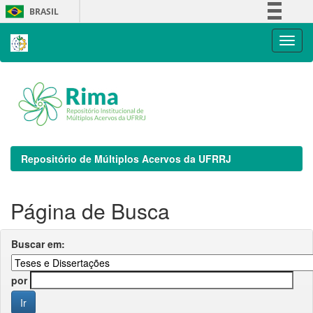
Skip
BRASIL
navigation
Simplifique!
Comunica BR
Participe
Acesso à informação
Legislação
Canais
Repositório de Múltiplos Acervos da UFRRJ
Página de Busca
Buscar em:
por