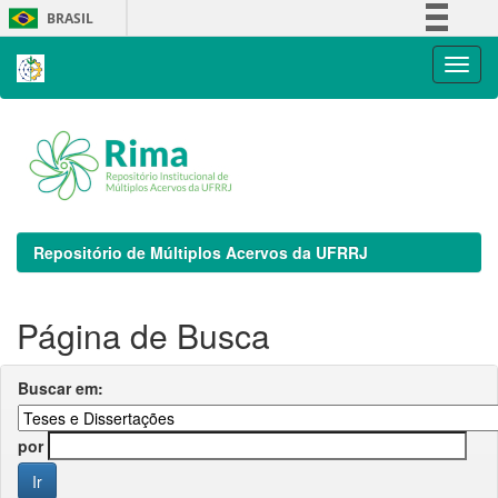
Skip
BRASIL
navigation
Simplifique!
Comunica BR
Participe
Acesso à informação
Legislação
Canais
Repositório de Múltiplos Acervos da UFRRJ
Página de Busca
Buscar em:
por