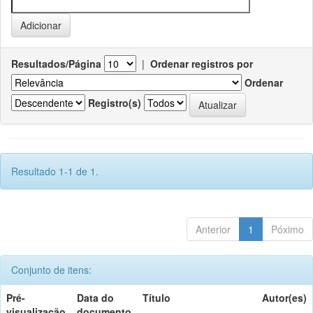
Resultados/Página
|
Ordenar registros por
Ordenar
Registro(s)
Resultado 1-1 de 1.
Anterior
1
Póximo
Conjunto de itens:
Pré-
Data do
Título
Autor(es)
visualização
documento