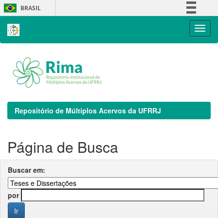
Skip
BRASIL
navigation
Simplifique!
Comunica BR
Participe
Acesso à informação
Legislação
Canais
Repositório de Múltiplos Acervos da UFRRJ
Página de Busca
Buscar em:
por