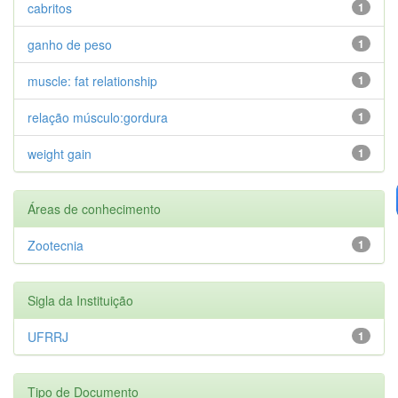
cabritos
1
ganho de peso
1
muscle: fat relationship
1
relação músculo:gordura
1
weight gain
1
Áreas de conhecimento
Zootecnia
1
Sigla da Instituição
UFRRJ
1
Tipo de Documento