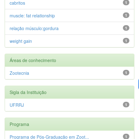
cabritos
1
muscle: fat relationship
1
relação músculo:gordura
1
weight gain
1
Áreas de conhecimento
Zootecnia
1
Sigla da Instituição
UFRRJ
1
Programa
Programa de Pós-Graduação em Zoot...
1