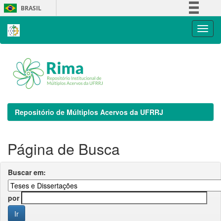
Skip
BRASIL
navigation
Simplifique!
Comunica BR
Participe
Acesso à informação
Legislação
Canais
Repositório de Múltiplos Acervos da UFRRJ
Página de Busca
Buscar em:
por