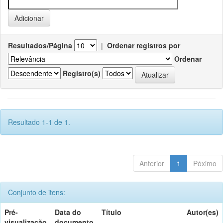
Resultados/Página
|
Ordenar registros por
Ordenar
Registro(s)
Resultado 1-1 de 1.
Anterior
1
Póximo
Conjunto de itens:
Pré-
Data do
Título
Autor(es)
visualização
documento