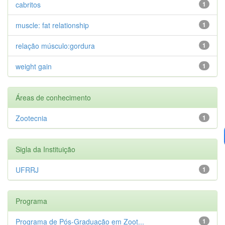
cabritos
1
muscle: fat relationship
1
relação músculo:gordura
1
weight gain
1
Áreas de conhecimento
Zootecnia
1
Sigla da Instituição
UFRRJ
1
Programa
Programa de Pós-Graduação em Zoot...
1