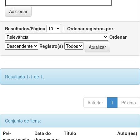
Resultados/Página
|
Ordenar registros por
Ordenar
Registro(s)
Resultado 1-1 de 1.
Anterior
1
Póximo
Conjunto de itens:
Pré-
Data do
Título
Autor(es)
visualização
documento