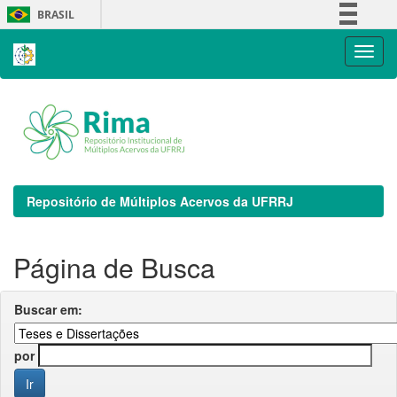
Skip
BRASIL
navigation
Simplifique!
Comunica BR
Participe
Acesso à informação
Legislação
Canais
Repositório de Múltiplos Acervos da UFRRJ
Página de Busca
Buscar em:
por