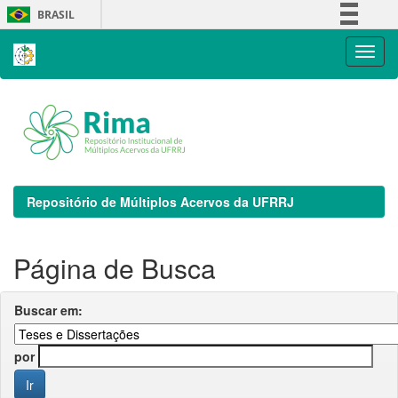
Skip
BRASIL
navigation
Simplifique!
Comunica BR
Participe
Acesso à informação
Legislação
Canais
Repositório de Múltiplos Acervos da UFRRJ
Página de Busca
Buscar em:
por