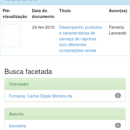
Pré-
Data do
Título
Autor(es)
visualização
documento
24-fev-2010
Desempenho produtivo
Ferreira,
e características de
Leonardo
carcaça de caprinos
com diferentes
composições raciais
Busca facetada
Orientador
Fonseca, Carlos Elysio Moreira da
1
Assunto
biometria
1