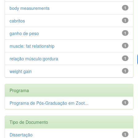
body measurements
1
cabritos
1
ganho de peso
1
muscle: fat relationship
1
relação músculo:gordura
1
weight gain
1
Programa
Programa de Pós-Graduação em Zoot...
1
Tipo de Documento
Dissertação
1