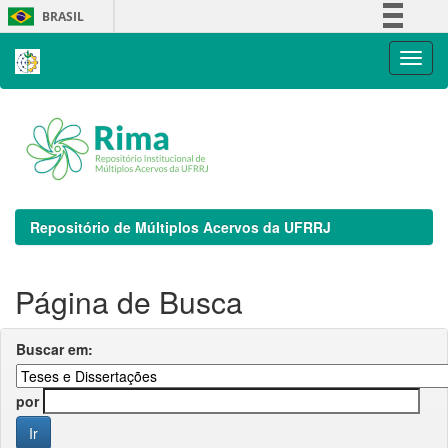
Skip
BRASIL
navigation
Simplifique!
Comunica BR
Participe
Acesso à informação
Legislação
Canais
Repositório de Múltiplos Acervos da UFRRJ
Página de Busca
Buscar em:
por