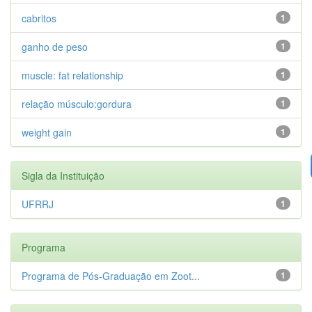
cabritos
1
ganho de peso
1
muscle: fat relationship
1
relação músculo:gordura
1
weight gain
1
Sigla da Instituição
UFRRJ
1
Programa
Programa de Pós-Graduação em Zoot...
1