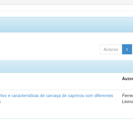
Anterior
1
Autor
vo e características de carcaça de caprinos com diferentes
Ferrei
s
Leon