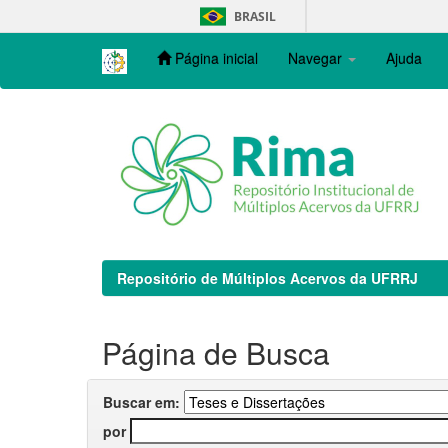
Skip
BRASIL
navigation
Página inicial
Navegar
Ajuda
Repositório de Múltiplos Acervos da UFRRJ
Página de Busca
Buscar em:
por