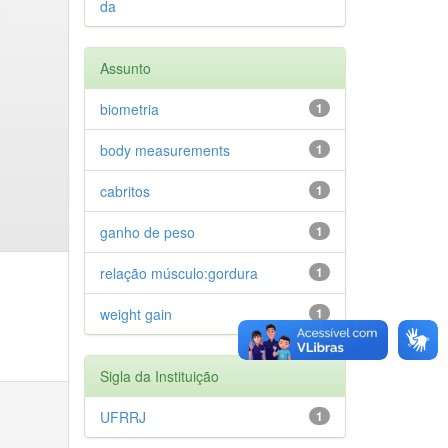
da
Assunto
biometria
1
body measurements
1
cabritos
1
ganho de peso
1
relação músculo:gordura
1
weight gain
1
Sigla da Instituição
UFRRJ
1