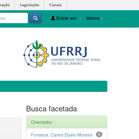
mação
Legislação
Canais
Entrar em:
Idioma
Busca facetada
Orientador
Fonseca, Carlos Elysio Moreira
1