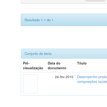
Resultado 1-1 de 1.
Conjunto de itens:
Pré-
Data do
Título
visualização
documento
24-fev-2010
Desempenho produti
composições raciai