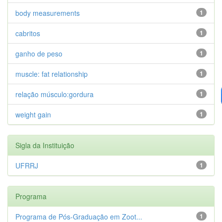
body measurements
1
cabritos
1
ganho de peso
1
muscle: fat relationship
1
relação músculo:gordura
1
weight gain
1
Sigla da Instituição
UFRRJ
1
Programa
Programa de Pós-Graduação em Zoot...
1