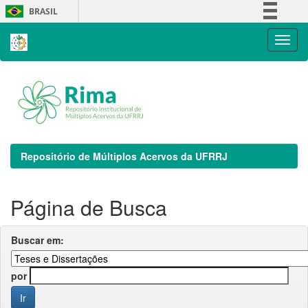
Skip
BRASIL
navigation
Simplifique!
Comunica BR
Participe
Acesso à informação
Legislação
Canais
Repositório de Múltiplos Acervos da UFRRJ
Página de Busca
Buscar em:
por