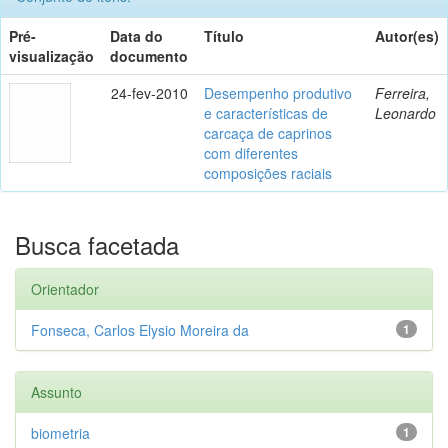
Pré-
Data do
Título
Autor(es)
visualização
documento
24-fev-2010
Desempenho produtivo
Ferreira,
e características de
Leonardo
carcaça de caprinos
com diferentes
composições raciais
Busca facetada
Orientador
Fonseca, Carlos Elysio Moreira da
1
Assunto
biometria
1