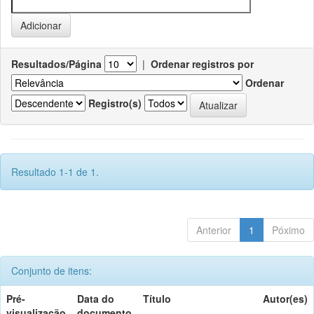
Resultados/Página
|
Ordenar registros por
Ordenar
Registro(s)
Resultado 1-1 de 1.
Anterior
1
Póximo
Conjunto de itens:
Pré-
Data do
Título
Autor(es)
visualização
documento