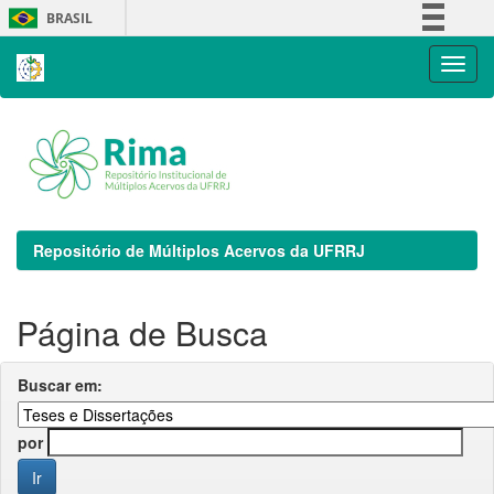
Skip
BRASIL
navigation
Simplifique!
Comunica BR
Participe
Acesso à informação
Legislação
Canais
Repositório de Múltiplos Acervos da UFRRJ
Página de Busca
Buscar em:
por