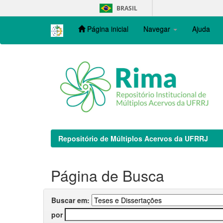
Skip
BRASIL
navigation
Página inicial
Navegar
Ajuda
Repositório de Múltiplos Acervos da UFRRJ
Página de Busca
Buscar em:
por