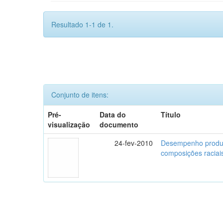
Resultado 1-1 de 1.
Conjunto de itens:
Pré-
Data do
Título
visualização
documento
24-fev-2010
Desempenho produti
composições raciai