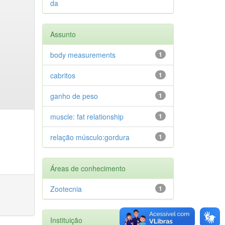
da
Assunto
body measurements
1
cabritos
1
ganho de peso
1
muscle: fat relationship
1
relação músculo:gordura
1
Áreas de conhecimento
Zootecnia
1
Instituição