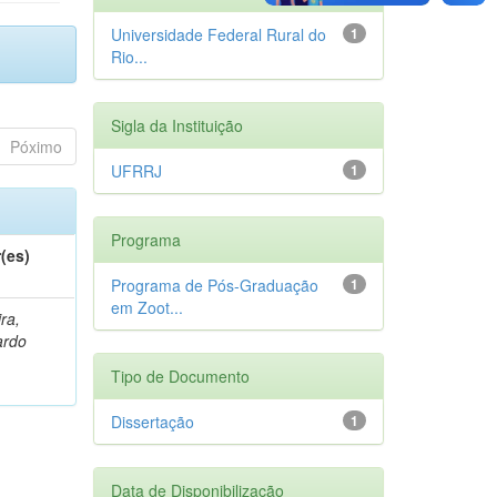
Universidade Federal Rural do
1
Rio...
Sigla da Instituição
Póximo
UFRRJ
1
Programa
(es)
Programa de Pós-Graduação
1
em Zoot...
ra,
ardo
Tipo de Documento
Dissertação
1
Data de Disponibilização