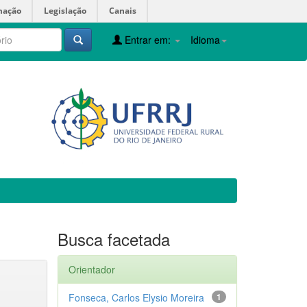
mação
Legislação
Canais
Entrar em:
Idioma
Busca facetada
Orientador
Fonseca, Carlos Elysio Moreira
1