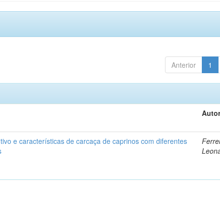
Anterior
1
Autor
vo e características de carcaça de caprinos com diferentes
Ferrei
s
Leon