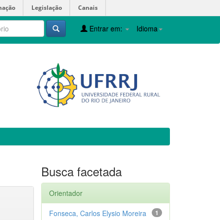
mação
Legislação
Canais
Entrar em:
Idioma
Busca facetada
Orientador
Fonseca, Carlos Elysio Moreira
1