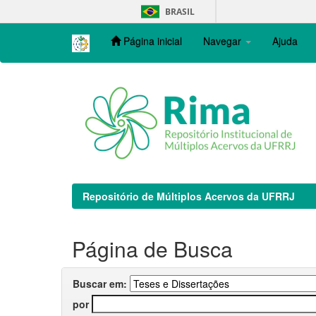
Skip
BRASIL
navigation
Página inicial
Navegar
Ajuda
Repositório de Múltiplos Acervos da UFRRJ
Página de Busca
Buscar em:
por